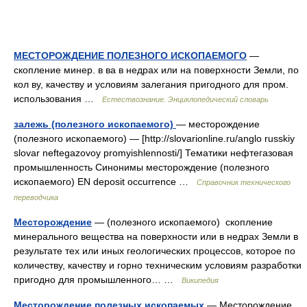
МЕСТОРОЖДЕНИЕ ПОЛЕЗНОГО ИСКОПАЕМОГО
—
скопление минер. в ва в недрах или на поверхности Земли, по
кол ву, качеству и условиям залегания пригодного для пром.
использования …
Естествознание. Энциклопедический словарь
залежь (полезного ископаемого)
— месторождение
(полезного ископаемого) — [http://slovarionline.ru/anglo russkiy
slovar neftegazovoy promyishlennosti/] Тематики нефтегазовая
промышленность Синонимы месторождение (полезного
ископаемого) EN deposit occurrence …
Справочник технического
переводчика
Месторождение
— (полезного ископаемого) скопление
минерального вещества на поверхности или в недрах Земли в
результате тех или иных геологических процессов, которое по
количеству, качеству и горно техническим условиям разработки
пригодно для промышленного… …
Википедия
Месторождение полезных ископаемых
— Месторождение